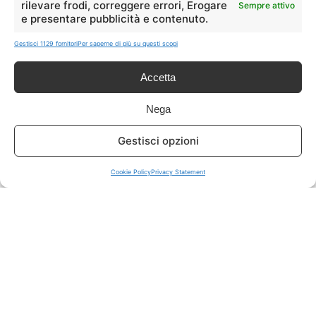
rilevare frodi, correggere errori, Erogare
Sempre attivo
e presentare pubblicità e contenuto.
ISCRIVITI A TUTTO
➔
Gestisci 1129 fornitori
Per saperne di più su questi scopi
Un click per tutti i canali!
Accetta
LIVE OFFERTE
Nega
🔥
💻
Gestisci opzioni
Tutte
Tech
Cookie Policy
Privacy Statement
🛒
👗
Spesa
Moda
🏠
💎
Casa
Extra