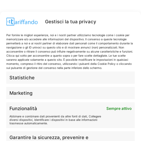
Gestisci la tua privacy
Per fornire le migliori esperienze, noi e i nostri partner utilizziamo tecnologie come i cookie per
memorizzare e/o accedere alle informazioni del dispositivo. Il consenso a queste tecnologie
permetterà a noi e ai nostri partner di elaborare dati personali come il comportamento durante la
navigazione o gli ID univoci su questo sito e di mostrare annunci (non) personalizzati. Non
acconsentire o ritirare il consenso può influire negativamente su alcune caratteristiche e funzioni.
Clicca qui sotto per acconsentire a quanto sopra o per fare scelte dettagliate. Le tue scelte
saranno applicate solamente a questo sito. È possibile modificare le impostazioni in qualsiasi
momento, compreso il ritiro del consenso, utilizzando i pulsanti della Cookie Policy o cliccando
sul pulsante di gestione del consenso nella parte inferiore dello schermo.
Statistiche
CONTI & CARTE
💳
I migliori conti gratuiti.
Marketing
TELEFONIA
📱
Funzionalità
Sempre attivo
Offerte, fibra e 5G.
Abbinare e combinare dati provenienti da altre fonti di dati, Collegare
diversi dispositivi, Identificare i dispositivi in base alle informazioni
trasmesse automaticamente.
GRANDI OFFERTE
🔥
Garantire la sicurezza, prevenire e
Le migliori occasioni oggi.