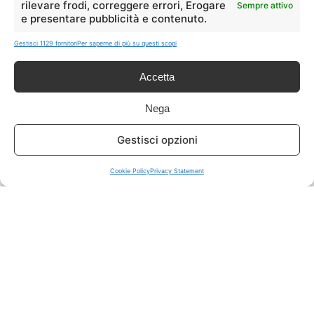
rilevare frodi, correggere errori, Erogare
Sempre attivo
e presentare pubblicità e contenuto.
ISCRIVITI A TUTTO
➔
Gestisci 1129 fornitori
Per saperne di più su questi scopi
Un click per tutti i canali!
Accetta
LIVE OFFERTE
Nega
🔥
💻
Gestisci opzioni
Tutte
Tech
Cookie Policy
Privacy Statement
🛒
👗
Spesa
Moda
🏠
💎
Casa
Extra