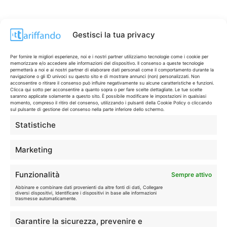
Gestisci la tua privacy
Per fornire le migliori esperienze, noi e i nostri partner utilizziamo tecnologie come i cookie per
memorizzare e/o accedere alle informazioni del dispositivo. Il consenso a queste tecnologie
permetterà a noi e ai nostri partner di elaborare dati personali come il comportamento durante la
navigazione o gli ID univoci su questo sito e di mostrare annunci (non) personalizzati. Non
acconsentire o ritirare il consenso può influire negativamente su alcune caratteristiche e funzioni.
Clicca qui sotto per acconsentire a quanto sopra o per fare scelte dettagliate. Le tue scelte
saranno applicate solamente a questo sito. È possibile modificare le impostazioni in qualsiasi
momento, compreso il ritiro del consenso, utilizzando i pulsanti della Cookie Policy o cliccando
sul pulsante di gestione del consenso nella parte inferiore dello schermo.
Statistiche
CONTI & CARTE
💳
I migliori conti gratuiti.
Marketing
TELEFONIA
📱
Funzionalità
Sempre attivo
Offerte, fibra e 5G.
Abbinare e combinare dati provenienti da altre fonti di dati, Collegare
diversi dispositivi, Identificare i dispositivi in base alle informazioni
trasmesse automaticamente.
GRANDI OFFERTE
🔥
Garantire la sicurezza, prevenire e
Le migliori occasioni oggi.