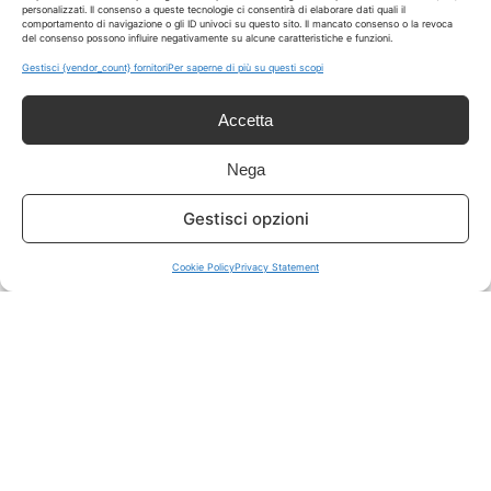
personalizzati. Il consenso a queste tecnologie ci consentirà di elaborare dati quali il
comportamento di navigazione o gli ID univoci su questo sito. Il mancato consenso o la revoca
del consenso possono influire negativamente su alcune caratteristiche e funzioni.
ISCRIVITI A TUTTO
➔
Gestisci {vendor_count} fornitori
Per saperne di più su questi scopi
Un click per tutti i canali!
Accetta
LIVE OFFERTE
Nega
🔥
💻
Gestisci opzioni
Tutte
Tech
Cookie Policy
Privacy Statement
🛒
👗
Spesa
Moda
🏠
💎
Casa
Extra