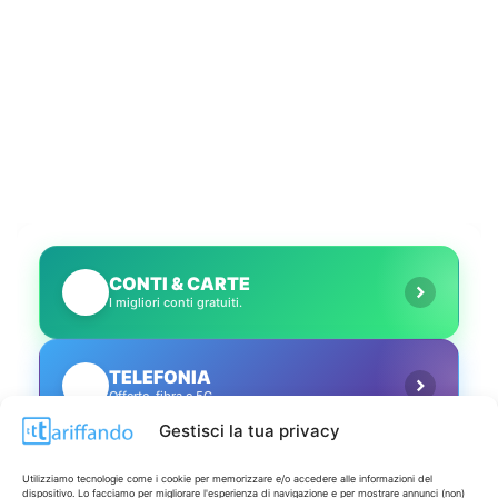
CONTI & CARTE
💳
I migliori conti gratuiti.
TELEFONIA
📱
Offerte, fibra e 5G.
Gestisci la tua privacy
GRANDI OFFERTE
🔥
Utilizziamo tecnologie come i cookie per memorizzare e/o accedere alle informazioni del
Le migliori occasioni oggi.
dispositivo. Lo facciamo per migliorare l'esperienza di navigazione e per mostrare annunci (non)