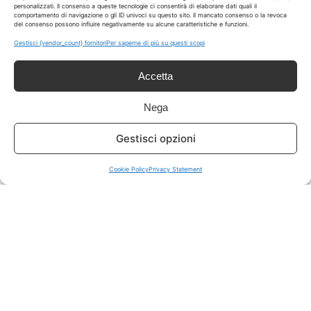
personalizzati. Il consenso a queste tecnologie ci consentirà di elaborare dati quali il
comportamento di navigazione o gli ID univoci su questo sito. Il mancato consenso o la revoca
del consenso possono influire negativamente su alcune caratteristiche e funzioni.
ISCRIVITI A TUTTO
➔
Gestisci {vendor_count} fornitori
Per saperne di più su questi scopi
Un click per tutti i canali!
Accetta
LIVE OFFERTE
Nega
🔥
💻
Gestisci opzioni
Tutte
Tech
Cookie Policy
Privacy Statement
🛒
👗
Spesa
Moda
🏠
💎
Casa
Extra