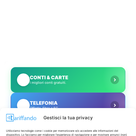
CONTI & CARTE
💳
I migliori conti gratuiti.
TELEFONIA
📱
Offerte, fibra e 5G.
Gestisci la tua privacy
GRANDI OFFERTE
🔥
Utilizziamo tecnologie come i cookie per memorizzare e/o accedere alle informazioni del
Le migliori occasioni oggi.
dispositivo. Lo facciamo per migliorare l'esperienza di navigazione e per mostrare annunci (non)