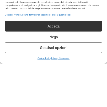
personalizzati. Il consenso a queste tecnologie ci consentirà di elaborare dati quali il
comportamento di navigazione o gli ID univoci su questo sito. Il mancato consenso o la revoca
del consenso possono influire negativamente su alcune caratteristiche e funzioni.
ISCRIVITI A TUTTO
➔
Gestisci {vendor_count} fornitori
Per saperne di più su questi scopi
Un click per tutti i canali!
Accetta
LIVE OFFERTE
Nega
🔥
💻
Gestisci opzioni
Tutte
Tech
Cookie Policy
Privacy Statement
🛒
👗
Spesa
Moda
🏠
💎
Casa
Extra