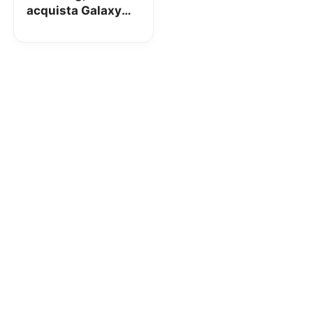
acquista Galaxy
S25 e ricevi A16 in
OMAGGIO