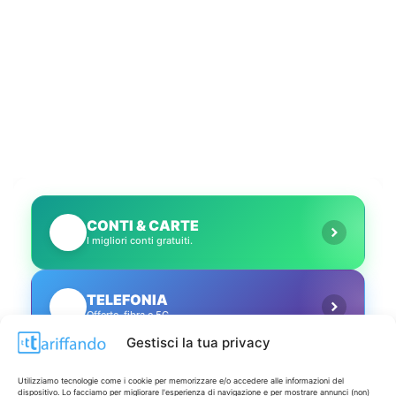
CONTI & CARTE
💳
I migliori conti gratuiti.
TELEFONIA
📱
Offerte, fibra e 5G.
Gestisci la tua privacy
GRANDI OFFERTE
🔥
Utilizziamo tecnologie come i cookie per memorizzare e/o accedere alle informazioni del
Le migliori occasioni oggi.
dispositivo. Lo facciamo per migliorare l'esperienza di navigazione e per mostrare annunci (non)