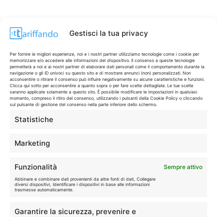
Gestisci la tua privacy
Per fornire le migliori esperienze, noi e i nostri partner utilizziamo tecnologie come i cookie per
memorizzare e/o accedere alle informazioni del dispositivo. Il consenso a queste tecnologie
permetterà a noi e ai nostri partner di elaborare dati personali come il comportamento durante la
navigazione o gli ID univoci su questo sito e di mostrare annunci (non) personalizzati. Non
acconsentire o ritirare il consenso può influire negativamente su alcune caratteristiche e funzioni.
Clicca qui sotto per acconsentire a quanto sopra o per fare scelte dettagliate. Le tue scelte
saranno applicate solamente a questo sito. È possibile modificare le impostazioni in qualsiasi
momento, compreso il ritiro del consenso, utilizzando i pulsanti della Cookie Policy o cliccando
sul pulsante di gestione del consenso nella parte inferiore dello schermo.
Statistiche
CONTI & CARTE
💳
I migliori conti gratuiti.
Marketing
TELEFONIA
📱
Funzionalità
Sempre attivo
Offerte, fibra e 5G.
Abbinare e combinare dati provenienti da altre fonti di dati, Collegare
diversi dispositivi, Identificare i dispositivi in base alle informazioni
trasmesse automaticamente.
GRANDI OFFERTE
🔥
Garantire la sicurezza, prevenire e
Le migliori occasioni oggi.