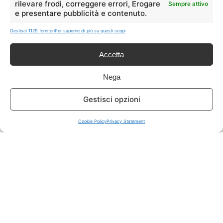
rilevare frodi, correggere errori, Erogare
Sempre attivo
e presentare pubblicità e contenuto.
ISCRIVITI A TUTTO
➔
Gestisci 1129 fornitori
Per saperne di più su questi scopi
Un click per tutti i canali!
Accetta
LIVE OFFERTE
Nega
🔥
💻
Gestisci opzioni
Tutte
Tech
Cookie Policy
Privacy Statement
🛒
👗
Spesa
Moda
🏠
💎
Casa
Extra