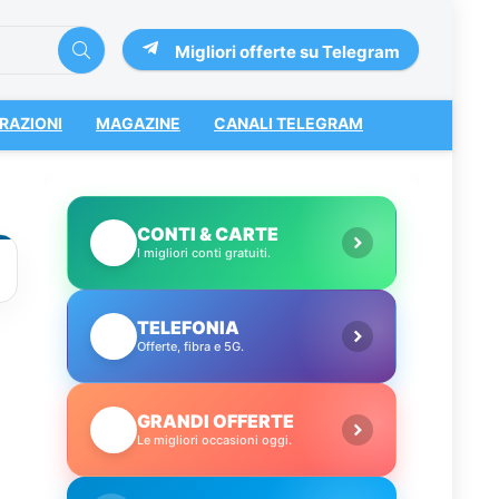
Migliori offerte su Telegram
RAZIONI
MAGAZINE
CANALI TELEGRAM
CONTI & CARTE
💳
I migliori conti gratuiti.
TELEFONIA
📱
Offerte, fibra e 5G.
GRANDI OFFERTE
🔥
Le migliori occasioni oggi.