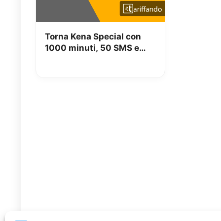
Torna Kena Special con
1000 minuti, 50 SMS e
5GB a 5€ al mese –
Attivabile da tutti