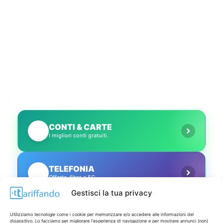
CONTI & CARTE
💳
I migliori conti gratuiti.
TELEFONIA
📱
Offerte, fibra e 5G.
Gestisci la tua privacy
GRANDI OFFERTE
🔥
Utilizziamo tecnologie come i cookie per memorizzare e/o accedere alle informazioni del
Le migliori occasioni oggi.
dispositivo. Lo facciamo per migliorare l'esperienza di navigazione e per mostrare annunci (non)