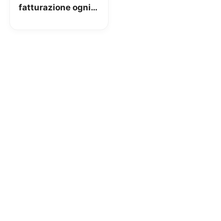
fatturazione ogni
30 giorni tornerà
entro il 4 Aprile
2018