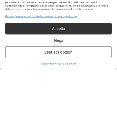
personalizzati. Il consenso a queste tecnologie ci consentirà di elaborare dati quali il
comportamento di navigazione o gli ID univoci su questo sito. Il mancato consenso o la revoca
del consenso possono influire negativamente su alcune caratteristiche e funzioni.
ISCRIVITI A TUTTO
➔
Gestisci {vendor_count} fornitori
Per saperne di più su questi scopi
Un click per tutti i canali!
Accetta
LIVE OFFERTE
Nega
🔥
💻
Gestisci opzioni
Tutte
Tech
Cookie Policy
Privacy Statement
🛒
👗
Spesa
Moda
🏠
💎
Casa
Extra