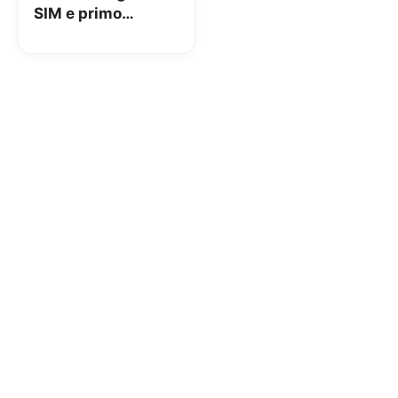
SIM e primo
rinnovo delle
offerte mobile