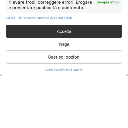
rilevare frodi, correggere errori, Erogare
Sempre attivo
e presentare pubblicità e contenuto.
ISCRIVITI A TUTTO
➔
Gestisci 1129 fornitori
Per saperne di più su questi scopi
Un click per tutti i canali!
Accetta
LIVE OFFERTE
Nega
🔥
💻
Gestisci opzioni
Tutte
Tech
Cookie Policy
Privacy Statement
🛒
👗
Spesa
Moda
🏠
💎
Casa
Extra