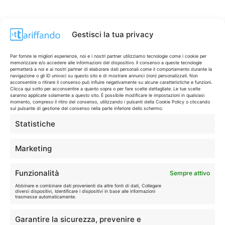
Gestisci la tua privacy
Per fornire le migliori esperienze, noi e i nostri partner utilizziamo tecnologie come i cookie per
memorizzare e/o accedere alle informazioni del dispositivo. Il consenso a queste tecnologie
permetterà a noi e ai nostri partner di elaborare dati personali come il comportamento durante la
navigazione o gli ID univoci su questo sito e di mostrare annunci (non) personalizzati. Non
acconsentire o ritirare il consenso può influire negativamente su alcune caratteristiche e funzioni.
Clicca qui sotto per acconsentire a quanto sopra o per fare scelte dettagliate. Le tue scelte
saranno applicate solamente a questo sito. È possibile modificare le impostazioni in qualsiasi
momento, compreso il ritiro del consenso, utilizzando i pulsanti della Cookie Policy o cliccando
sul pulsante di gestione del consenso nella parte inferiore dello schermo.
Statistiche
CONTI & CARTE
💳
I migliori conti gratuiti.
Marketing
TELEFONIA
📱
Funzionalità
Sempre attivo
Offerte, fibra e 5G.
Abbinare e combinare dati provenienti da altre fonti di dati, Collegare
diversi dispositivi, Identificare i dispositivi in base alle informazioni
trasmesse automaticamente.
GRANDI OFFERTE
🔥
Garantire la sicurezza, prevenire e
Le migliori occasioni oggi.