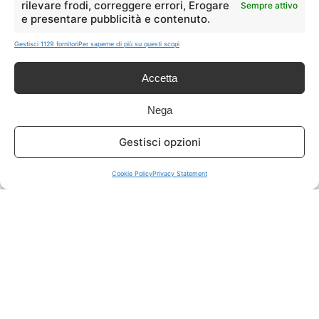
rilevare frodi, correggere errori, Erogare
Sempre attivo
e presentare pubblicità e contenuto.
ISCRIVITI A TUTTO
➔
Gestisci 1129 fornitori
Per saperne di più su questi scopi
Un click per tutti i canali!
Accetta
LIVE OFFERTE
Nega
🔥
💻
Gestisci opzioni
Tutte
Tech
Cookie Policy
Privacy Statement
🛒
👗
Spesa
Moda
🏠
💎
Casa
Extra