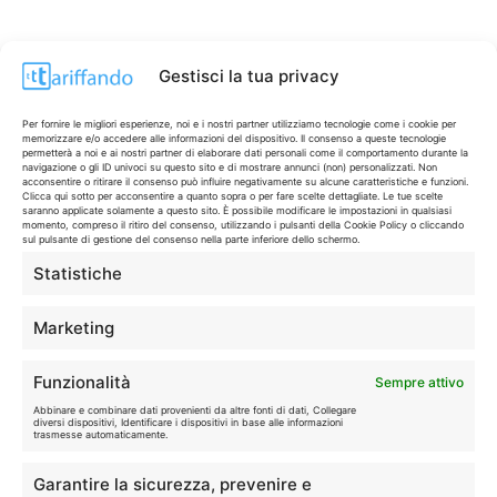
Gestisci la tua privacy
Per fornire le migliori esperienze, noi e i nostri partner utilizziamo tecnologie come i cookie per
memorizzare e/o accedere alle informazioni del dispositivo. Il consenso a queste tecnologie
permetterà a noi e ai nostri partner di elaborare dati personali come il comportamento durante la
navigazione o gli ID univoci su questo sito e di mostrare annunci (non) personalizzati. Non
acconsentire o ritirare il consenso può influire negativamente su alcune caratteristiche e funzioni.
Clicca qui sotto per acconsentire a quanto sopra o per fare scelte dettagliate. Le tue scelte
saranno applicate solamente a questo sito. È possibile modificare le impostazioni in qualsiasi
momento, compreso il ritiro del consenso, utilizzando i pulsanti della Cookie Policy o cliccando
sul pulsante di gestione del consenso nella parte inferiore dello schermo.
Statistiche
CONTI & CARTE
💳
I migliori conti gratuiti.
Marketing
TELEFONIA
📱
Funzionalità
Sempre attivo
Offerte, fibra e 5G.
Abbinare e combinare dati provenienti da altre fonti di dati, Collegare
diversi dispositivi, Identificare i dispositivi in base alle informazioni
trasmesse automaticamente.
GRANDI OFFERTE
🔥
Garantire la sicurezza, prevenire e
Le migliori occasioni oggi.