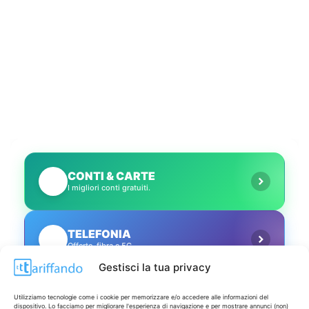
CONTI & CARTE
💳
I migliori conti gratuiti.
TELEFONIA
📱
Offerte, fibra e 5G.
Gestisci la tua privacy
GRANDI OFFERTE
🔥
Utilizziamo tecnologie come i cookie per memorizzare e/o accedere alle informazioni del
Le migliori occasioni oggi.
dispositivo. Lo facciamo per migliorare l'esperienza di navigazione e per mostrare annunci (non)