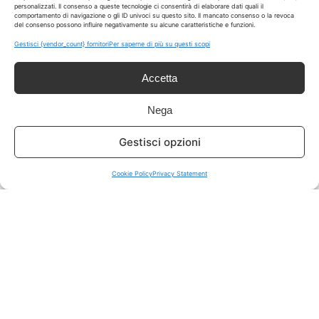
personalizzati. Il consenso a queste tecnologie ci consentirà di elaborare dati quali il
comportamento di navigazione o gli ID univoci su questo sito. Il mancato consenso o la revoca
del consenso possono influire negativamente su alcune caratteristiche e funzioni.
ISCRIVITI A TUTTO
➔
Gestisci {vendor_count} fornitori
Per saperne di più su questi scopi
Un click per tutti i canali!
Accetta
LIVE OFFERTE
Nega
🔥
💻
Gestisci opzioni
Tutte
Tech
Cookie Policy
Privacy Statement
🛒
👗
Spesa
Moda
🏠
💎
Casa
Extra