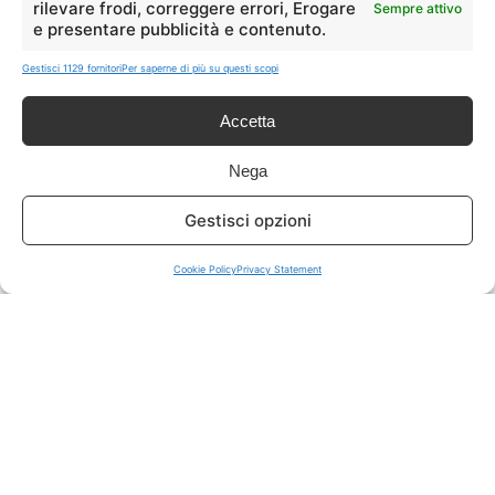
rilevare frodi, correggere errori, Erogare
Sempre attivo
e presentare pubblicità e contenuto.
ISCRIVITI A TUTTO
➔
Gestisci 1129 fornitori
Per saperne di più su questi scopi
Un click per tutti i canali!
Accetta
LIVE OFFERTE
Nega
🔥
💻
Gestisci opzioni
Tutte
Tech
Cookie Policy
Privacy Statement
🛒
👗
Spesa
Moda
🏠
💎
Casa
Extra