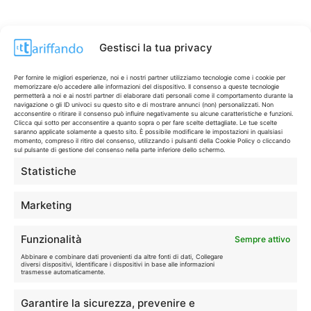
Gestisci la tua privacy
Per fornire le migliori esperienze, noi e i nostri partner utilizziamo tecnologie come i cookie per
memorizzare e/o accedere alle informazioni del dispositivo. Il consenso a queste tecnologie
permetterà a noi e ai nostri partner di elaborare dati personali come il comportamento durante la
navigazione o gli ID univoci su questo sito e di mostrare annunci (non) personalizzati. Non
acconsentire o ritirare il consenso può influire negativamente su alcune caratteristiche e funzioni.
Clicca qui sotto per acconsentire a quanto sopra o per fare scelte dettagliate. Le tue scelte
saranno applicate solamente a questo sito. È possibile modificare le impostazioni in qualsiasi
momento, compreso il ritiro del consenso, utilizzando i pulsanti della Cookie Policy o cliccando
sul pulsante di gestione del consenso nella parte inferiore dello schermo.
Statistiche
CONTI & CARTE
💳
I migliori conti gratuiti.
Marketing
TELEFONIA
📱
Funzionalità
Sempre attivo
Offerte, fibra e 5G.
Abbinare e combinare dati provenienti da altre fonti di dati, Collegare
diversi dispositivi, Identificare i dispositivi in base alle informazioni
trasmesse automaticamente.
GRANDI OFFERTE
🔥
Garantire la sicurezza, prevenire e
Le migliori occasioni oggi.