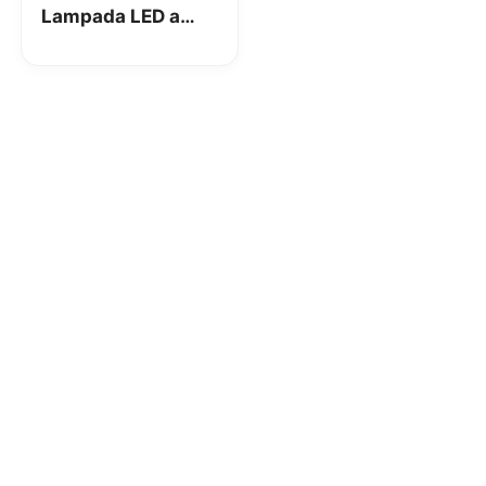
Lampada LED a
superprezzo
[CODICE SCONTO]