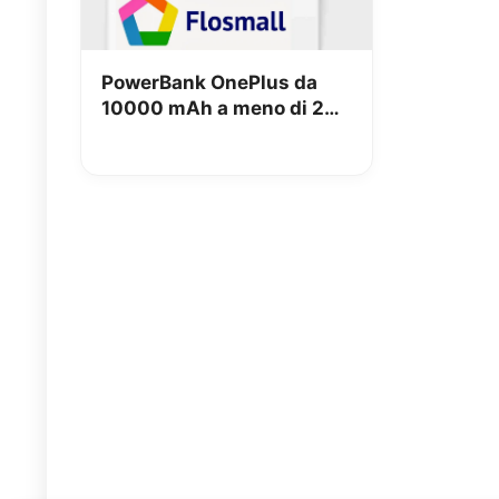
PowerBank OnePlus da
10000 mAh a meno di 20€
ora in vendita