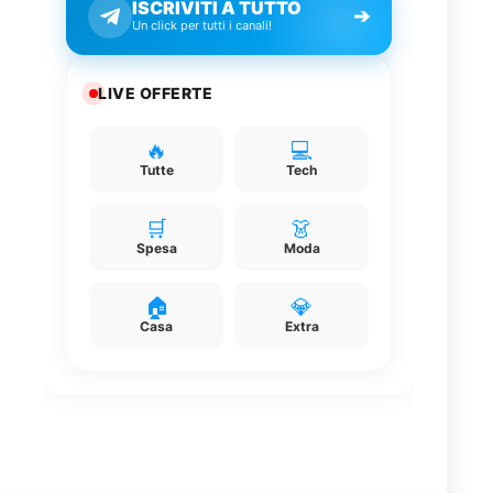
ISCRIVITI A TUTTO
➔
Un click per tutti i canali!
LIVE OFFERTE
🔥
💻
Tutte
Tech
🛒
👗
Spesa
Moda
🏠
💎
Casa
Extra