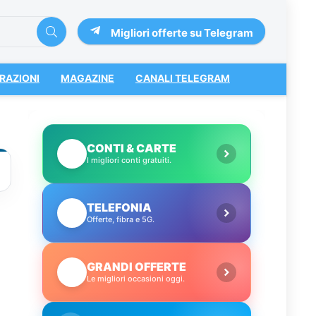
Migliori offerte su Telegram
RAZIONI
MAGAZINE
CANALI TELEGRAM
CONTI & CARTE
💳
I migliori conti gratuiti.
TELEFONIA
📱
Offerte, fibra e 5G.
GRANDI OFFERTE
🔥
Le migliori occasioni oggi.