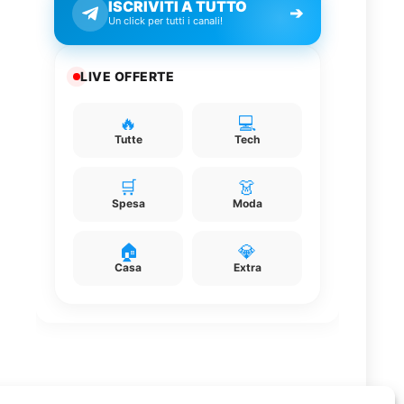
ISCRIVITI A TUTTO
➔
Un click per tutti i canali!
LIVE OFFERTE
🔥
💻
Tutte
Tech
🛒
👗
Spesa
Moda
🏠
💎
Casa
Extra