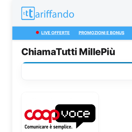
LIVE OFFERTE
PROMOZIONI E BONUS
ChiamaTutti MillePiù