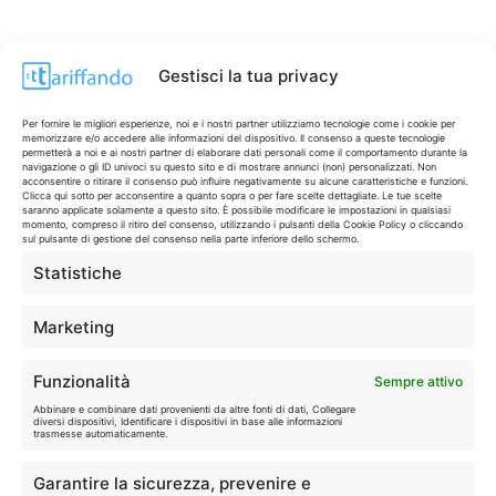
Gestisci la tua privacy
Per fornire le migliori esperienze, noi e i nostri partner utilizziamo tecnologie come i cookie per
memorizzare e/o accedere alle informazioni del dispositivo. Il consenso a queste tecnologie
permetterà a noi e ai nostri partner di elaborare dati personali come il comportamento durante la
navigazione o gli ID univoci su questo sito e di mostrare annunci (non) personalizzati. Non
acconsentire o ritirare il consenso può influire negativamente su alcune caratteristiche e funzioni.
Clicca qui sotto per acconsentire a quanto sopra o per fare scelte dettagliate. Le tue scelte
saranno applicate solamente a questo sito. È possibile modificare le impostazioni in qualsiasi
momento, compreso il ritiro del consenso, utilizzando i pulsanti della Cookie Policy o cliccando
sul pulsante di gestione del consenso nella parte inferiore dello schermo.
Statistiche
CONTI & CARTE
💳
I migliori conti gratuiti.
Marketing
TELEFONIA
📱
Funzionalità
Sempre attivo
Offerte, fibra e 5G.
Abbinare e combinare dati provenienti da altre fonti di dati, Collegare
diversi dispositivi, Identificare i dispositivi in base alle informazioni
trasmesse automaticamente.
GRANDI OFFERTE
🔥
Garantire la sicurezza, prevenire e
Le migliori occasioni oggi.