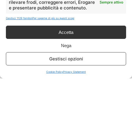
rilevare frodi, correggere errori, Erogare
Sempre attivo
e presentare pubblicità e contenuto.
ISCRIVITI A TUTTO
➔
Gestisci 1129 fornitori
Per saperne di più su questi scopi
Un click per tutti i canali!
Accetta
LIVE OFFERTE
Nega
🔥
💻
Gestisci opzioni
Tutte
Tech
Cookie Policy
Privacy Statement
🛒
👗
Spesa
Moda
🏠
💎
Casa
Extra