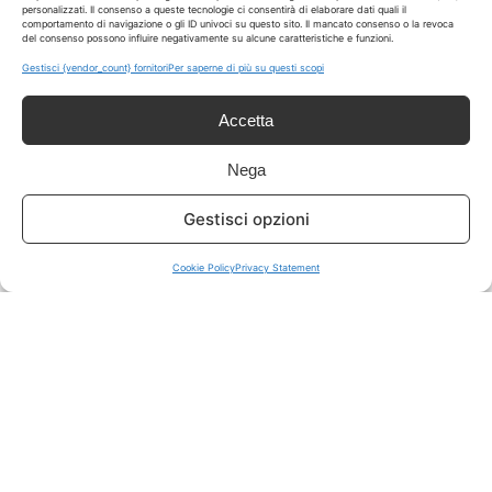
personalizzati. Il consenso a queste tecnologie ci consentirà di elaborare dati quali il
comportamento di navigazione o gli ID univoci su questo sito. Il mancato consenso o la revoca
del consenso possono influire negativamente su alcune caratteristiche e funzioni.
ISCRIVITI A TUTTO
➔
Gestisci {vendor_count} fornitori
Per saperne di più su questi scopi
Un click per tutti i canali!
Accetta
LIVE OFFERTE
Nega
🔥
💻
Gestisci opzioni
Tutte
Tech
Cookie Policy
Privacy Statement
🛒
👗
Spesa
Moda
🏠
💎
Casa
Extra