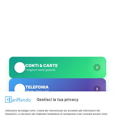
CONTI & CARTE
💳
I migliori conti gratuiti.
TELEFONIA
📱
Offerte, fibra e 5G.
Gestisci la tua privacy
GRANDI OFFERTE
🔥
Utilizziamo tecnologie come i cookie per memorizzare e/o accedere alle informazioni del
Le migliori occasioni oggi.
dispositivo. Lo facciamo per migliorare l'esperienza di navigazione e per mostrare annunci (non)