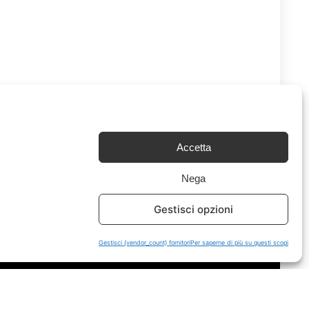
Accetta
Nega
Chi Siamo
|
Contattaci
Gestisci opzioni
Gestisci {vendor_count} fornitori
Per saperne di più su questi scopi