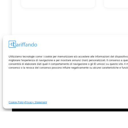
Utilizziamo tecnologie come i cookie per memorizzare e/o accedere alle informazioni del dispositivo
migliorare l'esperienza di navigazione e per mostrare annunci (non) personalizzati. Il consenso a que
consentirà di elaborare dati quali il comportamento di navigazione o gli ID univoci su questo sito. Il
Disclaimer
consenso o la revoca del consenso possono influire negativamente su alcune caratteristiche e funzio
I marchi citati appartengono ai rispettivi proprietari. Le
offerte segnalate possono subire variazioni: verifica
sempre le condizioni sui siti ufficiali.
Cookie Policy
Privacy Statement
© 2026 - Tariffando® è un marchio registrato - Tutti i diritti sono r