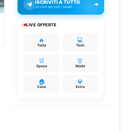
ISCRIVITI A TUTTO
➔
Un click per tutti i canali!
LIVE OFFERTE
🔥
💻
Tutte
Tech
🛒
👗
Spesa
Moda
🏠
💎
Casa
Extra