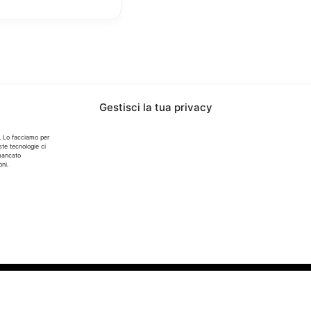
Gestisci la tua privacy
. Lo facciamo per
ste tecnologie ci
 mancato
Info
ni.
In qualità di Affiliato Amazon ed eBay, Tariffando riceve
un guadagno dagli acquisti idonei.
Note Legali
|
Cookie Policy
iservati. - P. IVA 05424560877