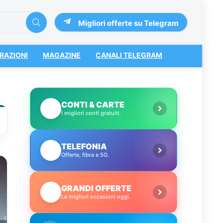
Migliori offerte su Telegram
RAZIONI
MAGAZINE
CANALI TELEGRAM
CONTI & CARTE
💳
I migliori conti gratuiti.
TELEFONIA
📱
Offerte, fibra e 5G.
GRANDI OFFERTE
🔥
Le migliori occasioni oggi.