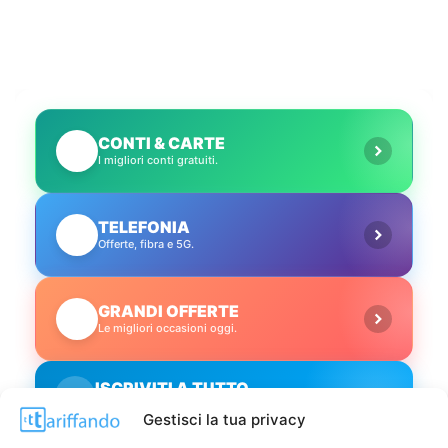
CONTI & CARTE
💳
I migliori conti gratuiti.
TELEFONIA
📱
Offerte, fibra e 5G.
GRANDI OFFERTE
🔥
Le migliori occasioni oggi.
ISCRIVITI A TUTTO
➔
Un click per tutti i canali!
Gestisci la tua privacy