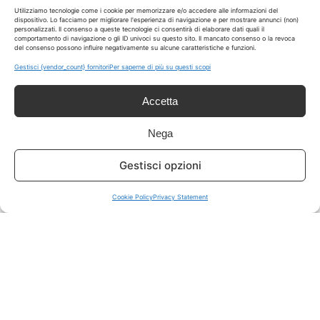
LIVE OFFERTE
Utilizziamo tecnologie come i cookie per memorizzare e/o accedere alle informazioni del
dispositivo. Lo facciamo per migliorare l'esperienza di navigazione e per mostrare annunci (non)
personalizzati. Il consenso a queste tecnologie ci consentirà di elaborare dati quali il
comportamento di navigazione o gli ID univoci su questo sito. Il mancato consenso o la revoca
🔥
💻
del consenso possono influire negativamente su alcune caratteristiche e funzioni.
Tutte
Tech
Gestisci {vendor_count} fornitori
Per saperne di più su questi scopi
🛒
👗
Accetta
Spesa
Moda
Nega
🏠
💎
Gestisci opzioni
Casa
Extra
Cookie Policy
Privacy Statement
Disclaimer
I marchi citati appartengono ai rispettivi proprietari. Le offerte
segnalate possono subire variazioni: verifica sempre le condizioni