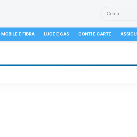
MOBILE E FIBRA
LUCE E GAS
CONTI E CARTE
ASSICU