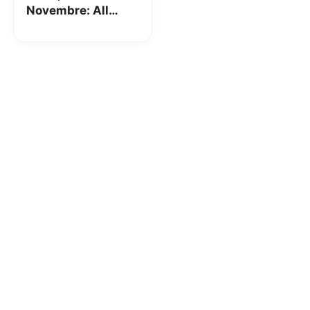
Novembre: All
Inclusive 2 GIGA,
collaborazione con
SKY e tanto dal
nuovo Canvass