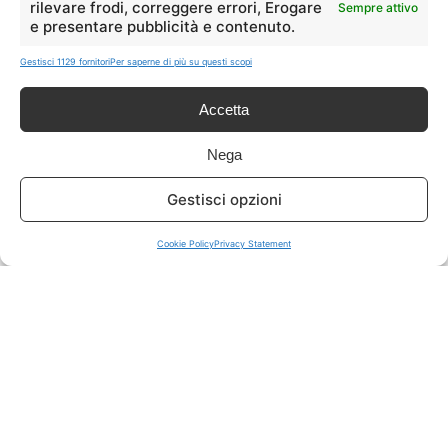
rilevare frodi, correggere errori, Erogare
Sempre attivo
e presentare pubblicità e contenuto.
ISCRIVITI A TUTTO
➔
Gestisci 1129 fornitori
Per saperne di più su questi scopi
Un click per tutti i canali!
Accetta
LIVE OFFERTE
Nega
🔥
💻
Gestisci opzioni
Tutte
Tech
Cookie Policy
Privacy Statement
🛒
👗
Spesa
Moda
🏠
💎
Casa
Extra