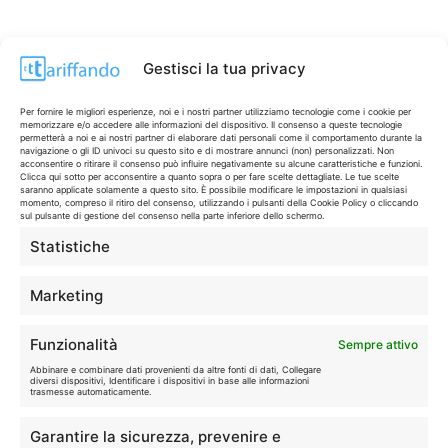
Gestisci la tua privacy
Per fornire le migliori esperienze, noi e i nostri partner utilizziamo tecnologie come i cookie per
memorizzare e/o accedere alle informazioni del dispositivo. Il consenso a queste tecnologie
permetterà a noi e ai nostri partner di elaborare dati personali come il comportamento durante la
navigazione o gli ID univoci su questo sito e di mostrare annunci (non) personalizzati. Non
acconsentire o ritirare il consenso può influire negativamente su alcune caratteristiche e funzioni.
Clicca qui sotto per acconsentire a quanto sopra o per fare scelte dettagliate. Le tue scelte
saranno applicate solamente a questo sito. È possibile modificare le impostazioni in qualsiasi
momento, compreso il ritiro del consenso, utilizzando i pulsanti della Cookie Policy o cliccando
sul pulsante di gestione del consenso nella parte inferiore dello schermo.
Statistiche
CONTI & CARTE
💳
I migliori conti gratuiti.
Marketing
TELEFONIA
📱
Funzionalità
Sempre attivo
Offerte, fibra e 5G.
Abbinare e combinare dati provenienti da altre fonti di dati, Collegare
diversi dispositivi, Identificare i dispositivi in base alle informazioni
trasmesse automaticamente.
GRANDI OFFERTE
🔥
Garantire la sicurezza, prevenire e
Le migliori occasioni oggi.