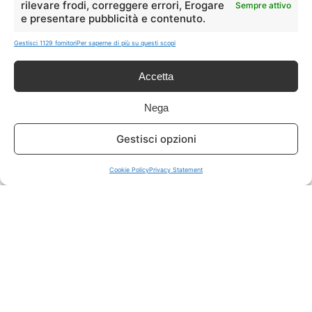
rilevare frodi, correggere errori, Erogare
Sempre attivo
e presentare pubblicità e contenuto.
ISCRIVITI A TUTTO
➔
Gestisci 1129 fornitori
Per saperne di più su questi scopi
Un click per tutti i canali!
Accetta
LIVE OFFERTE
Nega
🔥
💻
Gestisci opzioni
Tutte
Tech
Cookie Policy
Privacy Statement
🛒
👗
Spesa
Moda
🏠
💎
Casa
Extra