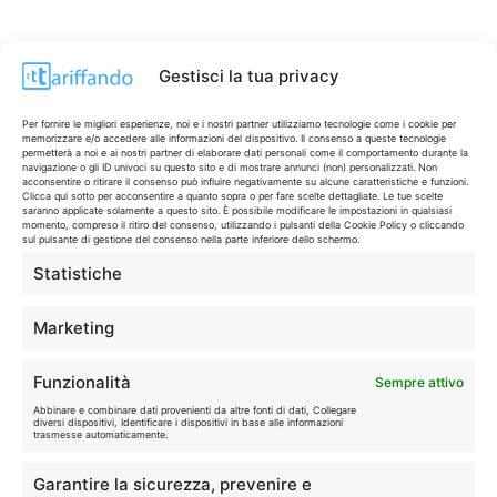
Gestisci la tua privacy
Per fornire le migliori esperienze, noi e i nostri partner utilizziamo tecnologie come i cookie per
memorizzare e/o accedere alle informazioni del dispositivo. Il consenso a queste tecnologie
permetterà a noi e ai nostri partner di elaborare dati personali come il comportamento durante la
navigazione o gli ID univoci su questo sito e di mostrare annunci (non) personalizzati. Non
acconsentire o ritirare il consenso può influire negativamente su alcune caratteristiche e funzioni.
Clicca qui sotto per acconsentire a quanto sopra o per fare scelte dettagliate. Le tue scelte
saranno applicate solamente a questo sito. È possibile modificare le impostazioni in qualsiasi
momento, compreso il ritiro del consenso, utilizzando i pulsanti della Cookie Policy o cliccando
sul pulsante di gestione del consenso nella parte inferiore dello schermo.
Statistiche
CONTI & CARTE
💳
I migliori conti gratuiti.
Marketing
TELEFONIA
📱
Funzionalità
Sempre attivo
Offerte, fibra e 5G.
Abbinare e combinare dati provenienti da altre fonti di dati, Collegare
diversi dispositivi, Identificare i dispositivi in base alle informazioni
trasmesse automaticamente.
GRANDI OFFERTE
🔥
Garantire la sicurezza, prevenire e
Le migliori occasioni oggi.