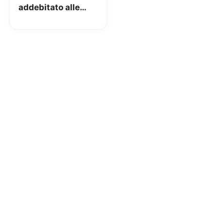
addebitato alle
SIM: non sanno
quello che dicono