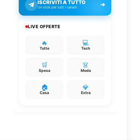
ISCRIVITI A TUTTO
➔
Un click per tutti i canali!
LIVE OFFERTE
🔥
💻
Tutte
Tech
🛒
👗
Spesa
Moda
🏠
💎
Casa
Extra