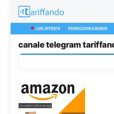
LIVE OFFERTE
PROMOZIONI E BONUS
canale telegram tariffan