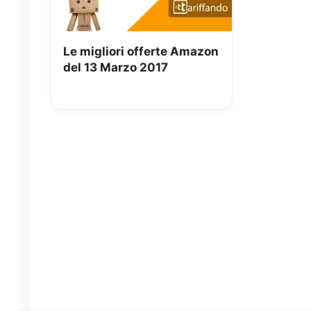
Le migliori offerte Amazon
del 13 Marzo 2017