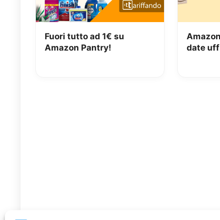
Fuori tutto ad 1€ su
Amazon 
Amazon Pantry!
date uff
novità,