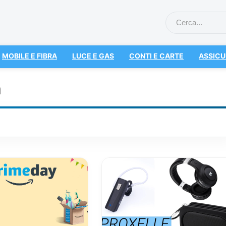
MOBILE E FIBRA
LUCE E GAS
CONTI E CARTE
ASSICU
n