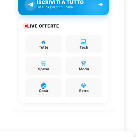
ISCRIVITI A TUTTO
➔
Un click per tutti i canali!
LIVE OFFERTE
🔥
💻
Tutte
Tech
🛒
👗
Spesa
Moda
🏠
💎
Casa
Extra