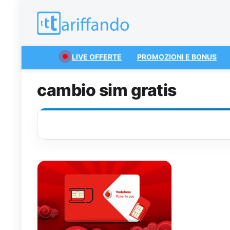
LIVE OFFERTE
PROMOZIONI E BONUS
cambio sim gratis