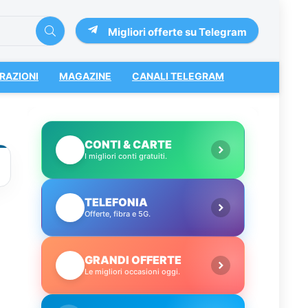
Migliori offerte su Telegram
RAZIONI
MAGAZINE
CANALI TELEGRAM
CONTI & CARTE
💳
I migliori conti gratuiti.
TELEFONIA
📱
Offerte, fibra e 5G.
GRANDI OFFERTE
🔥
Le migliori occasioni oggi.