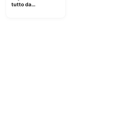
tutto da
Calzedonia,
Intimissimi,
Tezenis e Falconeri