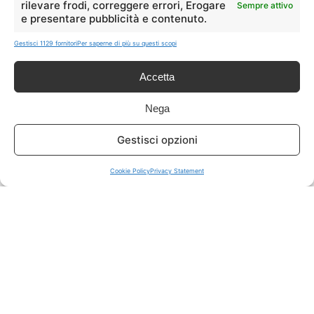
rilevare frodi, correggere errori, Erogare
Sempre attivo
e presentare pubblicità e contenuto.
ISCRIVITI A TUTTO
➔
Gestisci 1129 fornitori
Per saperne di più su questi scopi
Un click per tutti i canali!
Accetta
LIVE OFFERTE
Nega
🔥
💻
Gestisci opzioni
Tutte
Tech
Cookie Policy
Privacy Statement
🛒
👗
Spesa
Moda
🏠
💎
Casa
Extra