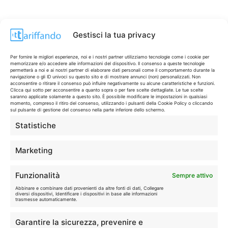
Gestisci la tua privacy
Per fornire le migliori esperienze, noi e i nostri partner utilizziamo tecnologie come i cookie per
memorizzare e/o accedere alle informazioni del dispositivo. Il consenso a queste tecnologie
permetterà a noi e ai nostri partner di elaborare dati personali come il comportamento durante la
navigazione o gli ID univoci su questo sito e di mostrare annunci (non) personalizzati. Non
acconsentire o ritirare il consenso può influire negativamente su alcune caratteristiche e funzioni.
Clicca qui sotto per acconsentire a quanto sopra o per fare scelte dettagliate. Le tue scelte
saranno applicate solamente a questo sito. È possibile modificare le impostazioni in qualsiasi
momento, compreso il ritiro del consenso, utilizzando i pulsanti della Cookie Policy o cliccando
sul pulsante di gestione del consenso nella parte inferiore dello schermo.
Statistiche
CONTI & CARTE
💳
I migliori conti gratuiti.
Marketing
TELEFONIA
📱
Funzionalità
Sempre attivo
Offerte, fibra e 5G.
Abbinare e combinare dati provenienti da altre fonti di dati, Collegare
diversi dispositivi, Identificare i dispositivi in base alle informazioni
trasmesse automaticamente.
GRANDI OFFERTE
🔥
Garantire la sicurezza, prevenire e
Le migliori occasioni oggi.