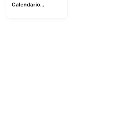
Calendario
dell’Avvento, buoni
fino a 1000€