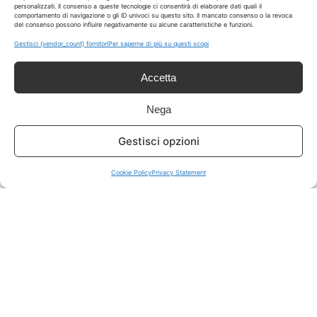
personalizzati. Il consenso a queste tecnologie ci consentirà di elaborare dati quali il
comportamento di navigazione o gli ID univoci su questo sito. Il mancato consenso o la revoca
del consenso possono influire negativamente su alcune caratteristiche e funzioni.
ISCRIVITI A TUTTO
➔
Gestisci {vendor_count} fornitori
Per saperne di più su questi scopi
Un click per tutti i canali!
Accetta
LIVE OFFERTE
Nega
🔥
💻
Gestisci opzioni
Tutte
Tech
Cookie Policy
Privacy Statement
🛒
👗
Spesa
Moda
🏠
💎
Casa
Extra