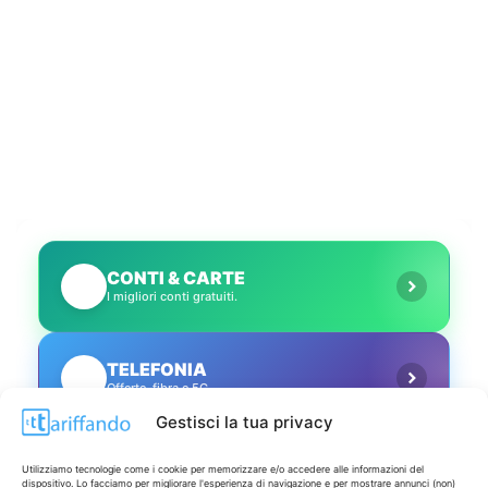
CONTI & CARTE
💳
I migliori conti gratuiti.
TELEFONIA
📱
Offerte, fibra e 5G.
Gestisci la tua privacy
GRANDI OFFERTE
🔥
Utilizziamo tecnologie come i cookie per memorizzare e/o accedere alle informazioni del
Le migliori occasioni oggi.
dispositivo. Lo facciamo per migliorare l'esperienza di navigazione e per mostrare annunci (non)