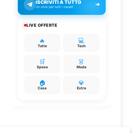
ISCRIVITI A TUTTO
➔
Un click per tutti i canali!
LIVE OFFERTE
🔥
💻
Tutte
Tech
🛒
👗
Spesa
Moda
🏠
💎
Casa
Extra