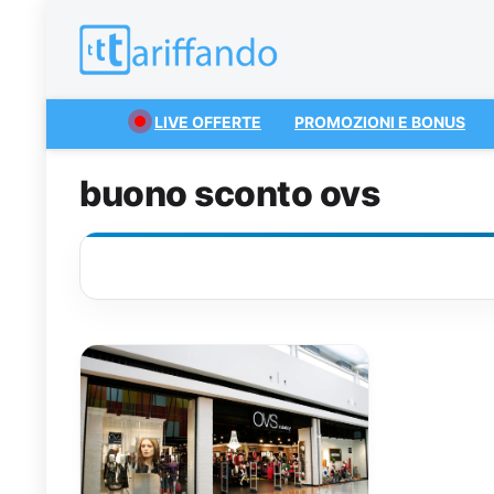
LIVE OFFERTE
PROMOZIONI E BONUS
buono sconto ovs