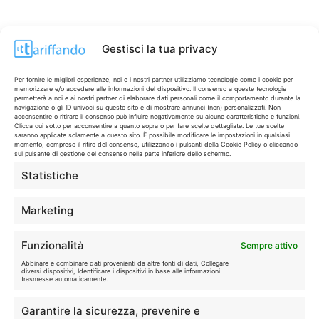
Gestisci la tua privacy
Per fornire le migliori esperienze, noi e i nostri partner utilizziamo tecnologie come i cookie per
memorizzare e/o accedere alle informazioni del dispositivo. Il consenso a queste tecnologie
permetterà a noi e ai nostri partner di elaborare dati personali come il comportamento durante la
navigazione o gli ID univoci su questo sito e di mostrare annunci (non) personalizzati. Non
acconsentire o ritirare il consenso può influire negativamente su alcune caratteristiche e funzioni.
Clicca qui sotto per acconsentire a quanto sopra o per fare scelte dettagliate. Le tue scelte
saranno applicate solamente a questo sito. È possibile modificare le impostazioni in qualsiasi
momento, compreso il ritiro del consenso, utilizzando i pulsanti della Cookie Policy o cliccando
sul pulsante di gestione del consenso nella parte inferiore dello schermo.
Statistiche
CONTI & CARTE
💳
I migliori conti gratuiti.
Marketing
TELEFONIA
📱
Funzionalità
Sempre attivo
Offerte, fibra e 5G.
Abbinare e combinare dati provenienti da altre fonti di dati, Collegare
diversi dispositivi, Identificare i dispositivi in base alle informazioni
trasmesse automaticamente.
GRANDI OFFERTE
🔥
Garantire la sicurezza, prevenire e
Le migliori occasioni oggi.