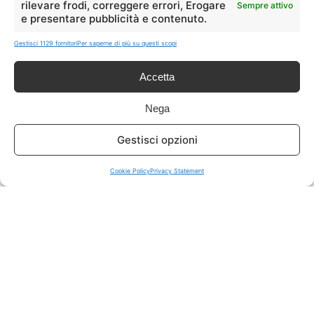
rilevare frodi, correggere errori, Erogare
Sempre attivo
e presentare pubblicità e contenuto.
ISCRIVITI A TUTTO
➔
Gestisci 1129 fornitori
Per saperne di più su questi scopi
Un click per tutti i canali!
Accetta
LIVE OFFERTE
Nega
🔥
💻
Gestisci opzioni
Tutte
Tech
Cookie Policy
Privacy Statement
🛒
👗
Spesa
Moda
🏠
💎
Casa
Extra