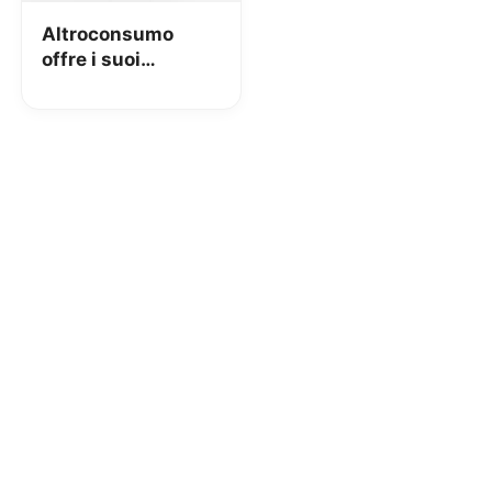
Altroconsumo
offre i suoi
vantaggi a 2€ e
regala un buono
Amazon da 30€!