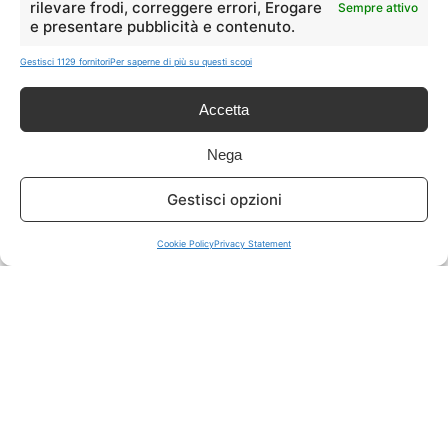
rilevare frodi, correggere errori, Erogare
Sempre attivo
e presentare pubblicità e contenuto.
ISCRIVITI A TUTTO
➔
Gestisci 1129 fornitori
Per saperne di più su questi scopi
Un click per tutti i canali!
Accetta
LIVE OFFERTE
Nega
🔥
💻
Gestisci opzioni
Tutte
Tech
Cookie Policy
Privacy Statement
🛒
👗
Spesa
Moda
🏠
💎
Casa
Extra