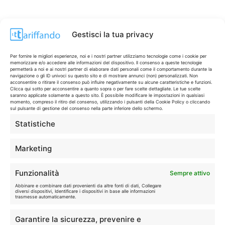
Gestisci la tua privacy
Per fornire le migliori esperienze, noi e i nostri partner utilizziamo tecnologie come i cookie per
memorizzare e/o accedere alle informazioni del dispositivo. Il consenso a queste tecnologie
permetterà a noi e ai nostri partner di elaborare dati personali come il comportamento durante la
navigazione o gli ID univoci su questo sito e di mostrare annunci (non) personalizzati. Non
acconsentire o ritirare il consenso può influire negativamente su alcune caratteristiche e funzioni.
Clicca qui sotto per acconsentire a quanto sopra o per fare scelte dettagliate. Le tue scelte
saranno applicate solamente a questo sito. È possibile modificare le impostazioni in qualsiasi
momento, compreso il ritiro del consenso, utilizzando i pulsanti della Cookie Policy o cliccando
sul pulsante di gestione del consenso nella parte inferiore dello schermo.
Statistiche
CONTI & CARTE
💳
I migliori conti gratuiti.
Marketing
TELEFONIA
📱
Funzionalità
Sempre attivo
Offerte, fibra e 5G.
Abbinare e combinare dati provenienti da altre fonti di dati, Collegare
diversi dispositivi, Identificare i dispositivi in base alle informazioni
trasmesse automaticamente.
GRANDI OFFERTE
🔥
Garantire la sicurezza, prevenire e
Le migliori occasioni oggi.