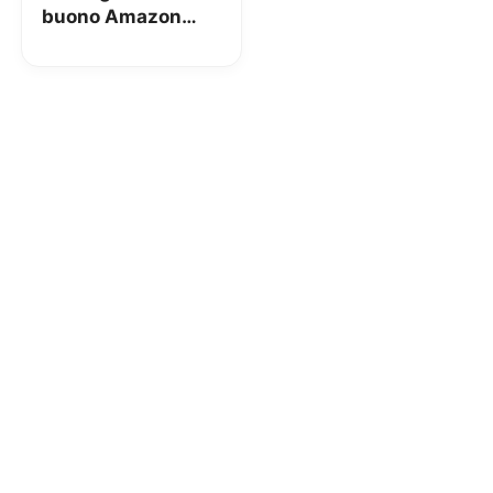
buono Amazon
fino a 50€ con
Conto Corrente
Arancio