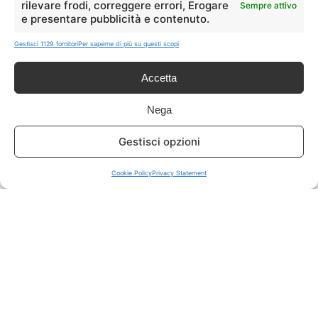
rilevare frodi, correggere errori, Erogare
Sempre attivo
e presentare pubblicità e contenuto.
ISCRIVITI A TUTTO
➔
Gestisci 1129 fornitori
Per saperne di più su questi scopi
Un click per tutti i canali!
Accetta
LIVE OFFERTE
Nega
🔥
💻
Gestisci opzioni
Tutte
Tech
Cookie Policy
Privacy Statement
🛒
👗
Spesa
Moda
🏠
💎
Casa
Extra