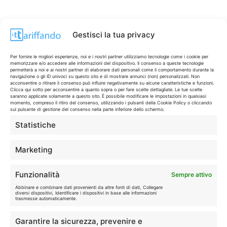
Gestisci la tua privacy
Per fornire le migliori esperienze, noi e i nostri partner utilizziamo tecnologie come i cookie per
memorizzare e/o accedere alle informazioni del dispositivo. Il consenso a queste tecnologie
permetterà a noi e ai nostri partner di elaborare dati personali come il comportamento durante la
navigazione o gli ID univoci su questo sito e di mostrare annunci (non) personalizzati. Non
acconsentire o ritirare il consenso può influire negativamente su alcune caratteristiche e funzioni.
Clicca qui sotto per acconsentire a quanto sopra o per fare scelte dettagliate. Le tue scelte
saranno applicate solamente a questo sito. È possibile modificare le impostazioni in qualsiasi
momento, compreso il ritiro del consenso, utilizzando i pulsanti della Cookie Policy o cliccando
sul pulsante di gestione del consenso nella parte inferiore dello schermo.
Statistiche
CONTI & CARTE
💳
I migliori conti gratuiti.
Marketing
TELEFONIA
📱
Funzionalità
Sempre attivo
Offerte, fibra e 5G.
Abbinare e combinare dati provenienti da altre fonti di dati, Collegare
diversi dispositivi, Identificare i dispositivi in base alle informazioni
trasmesse automaticamente.
GRANDI OFFERTE
🔥
Garantire la sicurezza, prevenire e
Le migliori occasioni oggi.