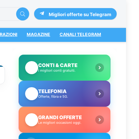
Migliori offerte su Telegram
RAZIONI
MAGAZINE
CANALI TELEGRAM
CONTI & CARTE
💳
I migliori conti gratuiti.
TELEFONIA
📱
Offerte, fibra e 5G.
GRANDI OFFERTE
🔥
Le migliori occasioni oggi.