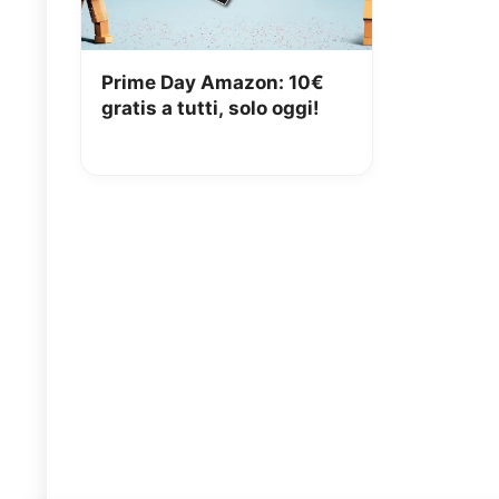
Prime Day Amazon: 10€
gratis a tutti, solo oggi!