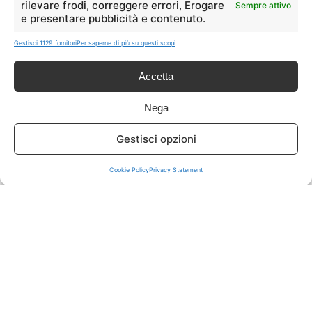
rilevare frodi, correggere errori, Erogare
Sempre attivo
e presentare pubblicità e contenuto.
ISCRIVITI A TUTTO
➔
Gestisci 1129 fornitori
Per saperne di più su questi scopi
Un click per tutti i canali!
Accetta
LIVE OFFERTE
Nega
🔥
💻
Gestisci opzioni
Tutte
Tech
Cookie Policy
Privacy Statement
🛒
👗
Spesa
Moda
🏠
💎
Casa
Extra