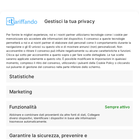
Gestisci la tua privacy
Per fornire le migliori esperienze, noi e i nostri partner utilizziamo tecnologie come i cookie per
memorizzare e/o accedere alle informazioni del dispositivo. Il consenso a queste tecnologie
permetterà a noi e ai nostri partner di elaborare dati personali come il comportamento durante la
navigazione o gli ID univoci su questo sito e di mostrare annunci (non) personalizzati. Non
acconsentire o ritirare il consenso può influire negativamente su alcune caratteristiche e funzioni.
Clicca qui sotto per acconsentire a quanto sopra o per fare scelte dettagliate. Le tue scelte
saranno applicate solamente a questo sito. È possibile modificare le impostazioni in qualsiasi
momento, compreso il ritiro del consenso, utilizzando i pulsanti della Cookie Policy o cliccando
sul pulsante di gestione del consenso nella parte inferiore dello schermo.
Statistiche
CONTI & CARTE
💳
I migliori conti gratuiti.
Marketing
TELEFONIA
📱
Funzionalità
Sempre attivo
Offerte, fibra e 5G.
Abbinare e combinare dati provenienti da altre fonti di dati, Collegare
diversi dispositivi, Identificare i dispositivi in base alle informazioni
trasmesse automaticamente.
GRANDI OFFERTE
🔥
Garantire la sicurezza, prevenire e
Le migliori occasioni oggi.