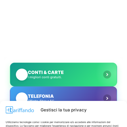
CONTI & CARTE
💳
I migliori conti gratuiti.
TELEFONIA
📱
Offerte, fibra e 5G.
Gestisci la tua privacy
GRANDI OFFERTE
🔥
Utilizziamo tecnologie come i cookie per memorizzare e/o accedere alle informazioni del
Le migliori occasioni oggi.
dispositivo. Lo facciamo per migliorare l'esperienza di navigazione e per mostrare annunci (non)