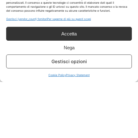
personalizzati. Il consenso a queste tecnologie ci consentirà di elaborare dati quali il
comportamento di navigazione o gli ID univoci su questo sito. Il mancato consenso o la revoca
del consenso possono influire negativamente su alcune caratteristiche e funzioni.
ISCRIVITI A TUTTO
➔
Gestisci {vendor_count} fornitori
Per saperne di più su questi scopi
Un click per tutti i canali!
Accetta
LIVE OFFERTE
Nega
🔥
💻
Gestisci opzioni
Tutte
Tech
Cookie Policy
Privacy Statement
🛒
👗
Spesa
Moda
🏠
💎
Casa
Extra