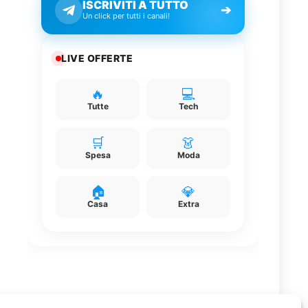
ISCRIVITI A TUTTO
➔
Un click per tutti i canali!
LIVE OFFERTE
🔥
💻
Tutte
Tech
🛒
👗
Spesa
Moda
🏠
💎
Casa
Extra