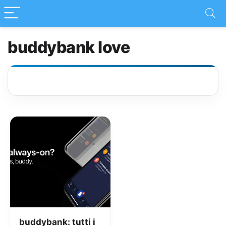
buddybank love
buddybank: tutti i