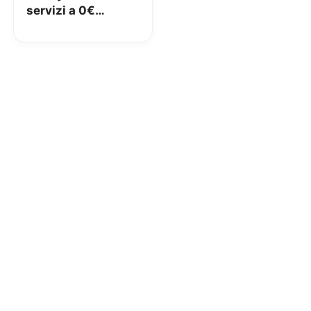
servizi a 0€
attivando un conto
entro Aprile!