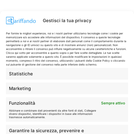
Gestisci la tua privacy
Per fornire le migliori esperienze, noi e i nostri partner utilizziamo tecnologie come i cookie per
memorizzare e/o accedere alle informazioni del dispositivo. Il consenso a queste tecnologie
permetterà a noi e ai nostri partner di elaborare dati personali come il comportamento durante la
navigazione o gli ID univoci su questo sito e di mostrare annunci (non) personalizzati. Non
acconsentire o ritirare il consenso può influire negativamente su alcune caratteristiche e funzioni.
Clicca qui sotto per acconsentire a quanto sopra o per fare scelte dettagliate. Le tue scelte
saranno applicate solamente a questo sito. È possibile modificare le impostazioni in qualsiasi
momento, compreso il ritiro del consenso, utilizzando i pulsanti della Cookie Policy o cliccando
sul pulsante di gestione del consenso nella parte inferiore dello schermo.
Statistiche
CONTI & CARTE
💳
I migliori conti gratuiti.
Marketing
TELEFONIA
📱
Funzionalità
Sempre attivo
Offerte, fibra e 5G.
Abbinare e combinare dati provenienti da altre fonti di dati, Collegare
diversi dispositivi, Identificare i dispositivi in base alle informazioni
trasmesse automaticamente.
GRANDI OFFERTE
🔥
Garantire la sicurezza, prevenire e
Le migliori occasioni oggi.