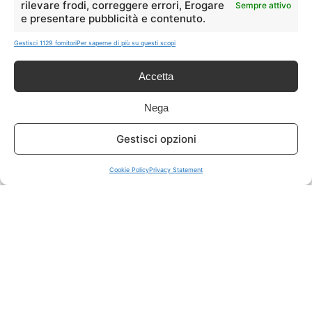
rilevare frodi, correggere errori, Erogare
Sempre attivo
e presentare pubblicità e contenuto.
ISCRIVITI A TUTTO
➔
Gestisci 1129 fornitori
Per saperne di più su questi scopi
Un click per tutti i canali!
Accetta
LIVE OFFERTE
Nega
🔥
💻
Gestisci opzioni
Tutte
Tech
Cookie Policy
Privacy Statement
🛒
👗
Spesa
Moda
🏠
💎
Casa
Extra