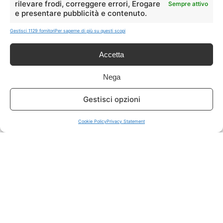
rilevare frodi, correggere errori, Erogare
Sempre attivo
e presentare pubblicità e contenuto.
ISCRIVITI A TUTTO
➔
Gestisci 1129 fornitori
Per saperne di più su questi scopi
Un click per tutti i canali!
Accetta
LIVE OFFERTE
Nega
🔥
💻
Gestisci opzioni
Tutte
Tech
Cookie Policy
Privacy Statement
🛒
👗
Spesa
Moda
🏠
💎
Casa
Extra