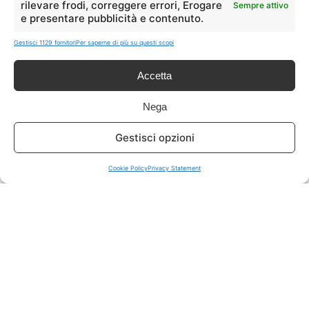
rilevare frodi, correggere errori, Erogare
Sempre attivo
e presentare pubblicità e contenuto.
ISCRIVITI A TUTTO
➔
Gestisci 1129 fornitori
Per saperne di più su questi scopi
Un click per tutti i canali!
Accetta
LIVE OFFERTE
Nega
🔥
💻
Gestisci opzioni
Tutte
Tech
Cookie Policy
Privacy Statement
🛒
👗
Spesa
Moda
🏠
💎
Casa
Extra