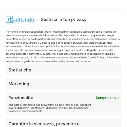
Gestisci la tua privacy
Per fornire le migliori esperienze, noi e i nostri partner utilizziamo tecnologie come i cookie per
memorizzare e/o accedere alle informazioni del dispositivo. Il consenso a queste tecnologie
permetterà a noi e ai nostri partner di elaborare dati personali come il comportamento durante la
navigazione o gli ID univoci su questo sito e di mostrare annunci (non) personalizzati. Non
acconsentire o ritirare il consenso può influire negativamente su alcune caratteristiche e funzioni.
Clicca qui sotto per acconsentire a quanto sopra o per fare scelte dettagliate. Le tue scelte
saranno applicate solamente a questo sito. È possibile modificare le impostazioni in qualsiasi
momento, compreso il ritiro del consenso, utilizzando i pulsanti della Cookie Policy o cliccando
sul pulsante di gestione del consenso nella parte inferiore dello schermo.
Statistiche
CONTI & CARTE
💳
I migliori conti gratuiti.
Marketing
TELEFONIA
📱
Funzionalità
Sempre attivo
Offerte, fibra e 5G.
Abbinare e combinare dati provenienti da altre fonti di dati, Collegare
diversi dispositivi, Identificare i dispositivi in base alle informazioni
trasmesse automaticamente.
GRANDI OFFERTE
🔥
Garantire la sicurezza, prevenire e
Le migliori occasioni oggi.