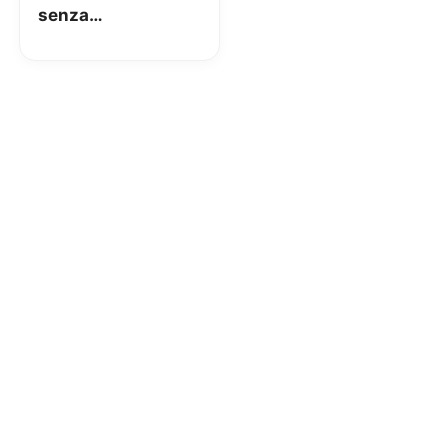
senza
dichiarazione Isee.
Ecco quali è
possibile
richiedere