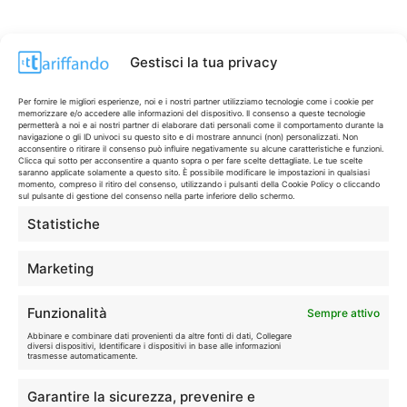
Gestisci la tua privacy
Per fornire le migliori esperienze, noi e i nostri partner utilizziamo tecnologie come i cookie per
memorizzare e/o accedere alle informazioni del dispositivo. Il consenso a queste tecnologie
permetterà a noi e ai nostri partner di elaborare dati personali come il comportamento durante la
navigazione o gli ID univoci su questo sito e di mostrare annunci (non) personalizzati. Non
acconsentire o ritirare il consenso può influire negativamente su alcune caratteristiche e funzioni.
Clicca qui sotto per acconsentire a quanto sopra o per fare scelte dettagliate. Le tue scelte
saranno applicate solamente a questo sito. È possibile modificare le impostazioni in qualsiasi
momento, compreso il ritiro del consenso, utilizzando i pulsanti della Cookie Policy o cliccando
sul pulsante di gestione del consenso nella parte inferiore dello schermo.
Statistiche
CONTI & CARTE
💳
I migliori conti gratuiti.
Marketing
TELEFONIA
📱
Funzionalità
Sempre attivo
Offerte, fibra e 5G.
Abbinare e combinare dati provenienti da altre fonti di dati, Collegare
diversi dispositivi, Identificare i dispositivi in base alle informazioni
trasmesse automaticamente.
GRANDI OFFERTE
🔥
Garantire la sicurezza, prevenire e
Le migliori occasioni oggi.