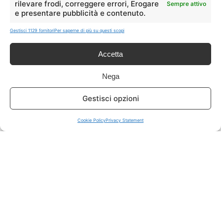
rilevare frodi, correggere errori, Erogare
Sempre attivo
e presentare pubblicità e contenuto.
ISCRIVITI A TUTTO
➔
Gestisci 1129 fornitori
Per saperne di più su questi scopi
Un click per tutti i canali!
Accetta
LIVE OFFERTE
Nega
🔥
💻
Gestisci opzioni
Tutte
Tech
Cookie Policy
Privacy Statement
🛒
👗
Spesa
Moda
🏠
💎
Casa
Extra