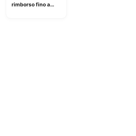
rimborso fino a
300 euro per chi
paga con carta