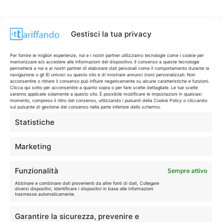
Gestisci la tua privacy
Per fornire le migliori esperienze, noi e i nostri partner utilizziamo tecnologie come i cookie per
memorizzare e/o accedere alle informazioni del dispositivo. Il consenso a queste tecnologie
permetterà a noi e ai nostri partner di elaborare dati personali come il comportamento durante la
navigazione o gli ID univoci su questo sito e di mostrare annunci (non) personalizzati. Non
acconsentire o ritirare il consenso può influire negativamente su alcune caratteristiche e funzioni.
Clicca qui sotto per acconsentire a quanto sopra o per fare scelte dettagliate. Le tue scelte
saranno applicate solamente a questo sito. È possibile modificare le impostazioni in qualsiasi
momento, compreso il ritiro del consenso, utilizzando i pulsanti della Cookie Policy o cliccando
sul pulsante di gestione del consenso nella parte inferiore dello schermo.
Statistiche
CONTI & CARTE
💳
I migliori conti gratuiti.
Marketing
TELEFONIA
📱
Funzionalità
Sempre attivo
Offerte, fibra e 5G.
Abbinare e combinare dati provenienti da altre fonti di dati, Collegare
diversi dispositivi, Identificare i dispositivi in base alle informazioni
trasmesse automaticamente.
GRANDI OFFERTE
🔥
Garantire la sicurezza, prevenire e
Le migliori occasioni oggi.