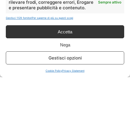
rilevare frodi, correggere errori, Erogare
Sempre attivo
e presentare pubblicità e contenuto.
ISCRIVITI A TUTTO
➔
Gestisci 1129 fornitori
Per saperne di più su questi scopi
Un click per tutti i canali!
Accetta
LIVE OFFERTE
Nega
🔥
💻
Gestisci opzioni
Tutte
Tech
Cookie Policy
Privacy Statement
🛒
👗
Spesa
Moda
🏠
💎
Casa
Extra