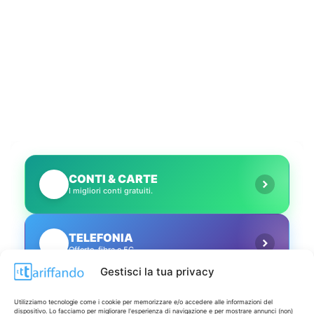
CONTI & CARTE
💳
I migliori conti gratuiti.
TELEFONIA
📱
Offerte, fibra e 5G.
Gestisci la tua privacy
GRANDI OFFERTE
🔥
Utilizziamo tecnologie come i cookie per memorizzare e/o accedere alle informazioni del
Le migliori occasioni oggi.
dispositivo. Lo facciamo per migliorare l'esperienza di navigazione e per mostrare annunci (non)