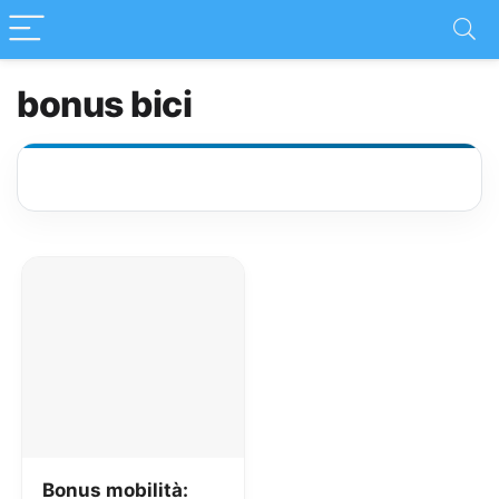
bonus bici
Bonus mobilità: