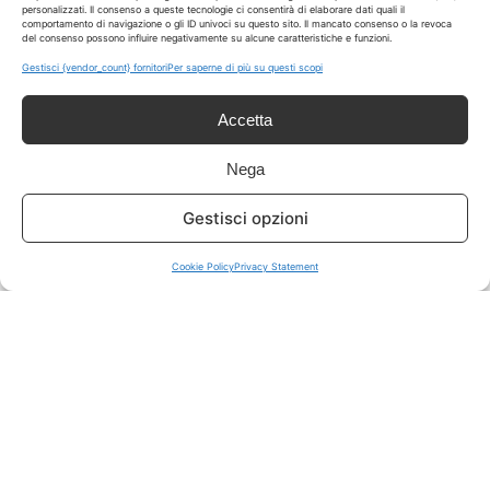
personalizzati. Il consenso a queste tecnologie ci consentirà di elaborare dati quali il
comportamento di navigazione o gli ID univoci su questo sito. Il mancato consenso o la revoca
del consenso possono influire negativamente su alcune caratteristiche e funzioni.
ISCRIVITI A TUTTO
➔
Gestisci {vendor_count} fornitori
Per saperne di più su questi scopi
Un click per tutti i canali!
Accetta
LIVE OFFERTE
Nega
🔥
💻
Gestisci opzioni
Tutte
Tech
Cookie Policy
Privacy Statement
🛒
👗
Spesa
Moda
🏠
💎
Casa
Extra