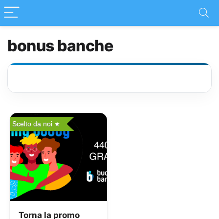
bonus banche
Scelto da noi
Torna la promo