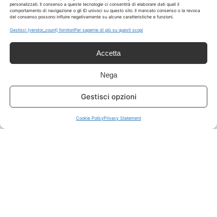
personalizzati. Il consenso a queste tecnologie ci consentirà di elaborare dati quali il
comportamento di navigazione o gli ID univoci su questo sito. Il mancato consenso o la revoca
del consenso possono influire negativamente su alcune caratteristiche e funzioni.
ISCRIVITI A TUTTO
➔
Gestisci {vendor_count} fornitori
Per saperne di più su questi scopi
Un click per tutti i canali!
Accetta
LIVE OFFERTE
Nega
🔥
💻
Gestisci opzioni
Tutte
Tech
Cookie Policy
Privacy Statement
🛒
👗
Spesa
Moda
🏠
💎
Casa
Extra