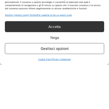
personalizzati. Il consenso a queste tecnologie ci consentirà di elaborare dati quali il
comportamento di navigazione o gli ID univoci su questo sito. Il mancato consenso o la revoca
del consenso possono influire negativamente su alcune caratteristiche e funzioni.
ISCRIVITI A TUTTO
➔
Gestisci {vendor_count} fornitori
Per saperne di più su questi scopi
Un click per tutti i canali!
Accetta
LIVE OFFERTE
Nega
🔥
💻
Gestisci opzioni
Tutte
Tech
Cookie Policy
Privacy Statement
🛒
👗
Spesa
Moda
🏠
💎
Casa
Extra