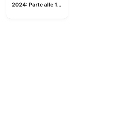
2024: Parte alle 10
la corsa
all’Ecobonus!