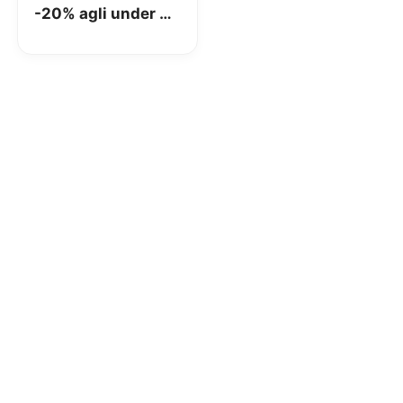
-20% agli under 30
anni per i redditi
più deboli