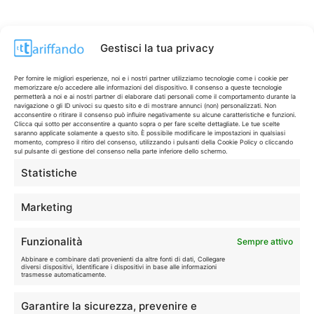
Gestisci la tua privacy
Per fornire le migliori esperienze, noi e i nostri partner utilizziamo tecnologie come i cookie per
memorizzare e/o accedere alle informazioni del dispositivo. Il consenso a queste tecnologie
permetterà a noi e ai nostri partner di elaborare dati personali come il comportamento durante la
navigazione o gli ID univoci su questo sito e di mostrare annunci (non) personalizzati. Non
acconsentire o ritirare il consenso può influire negativamente su alcune caratteristiche e funzioni.
Clicca qui sotto per acconsentire a quanto sopra o per fare scelte dettagliate. Le tue scelte
saranno applicate solamente a questo sito. È possibile modificare le impostazioni in qualsiasi
momento, compreso il ritiro del consenso, utilizzando i pulsanti della Cookie Policy o cliccando
sul pulsante di gestione del consenso nella parte inferiore dello schermo.
Statistiche
CONTI & CARTE
💳
I migliori conti gratuiti.
Marketing
TELEFONIA
📱
Funzionalità
Sempre attivo
Offerte, fibra e 5G.
Abbinare e combinare dati provenienti da altre fonti di dati, Collegare
diversi dispositivi, Identificare i dispositivi in base alle informazioni
trasmesse automaticamente.
GRANDI OFFERTE
🔥
Garantire la sicurezza, prevenire e
Le migliori occasioni oggi.