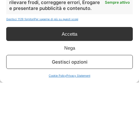
rilevare frodi, correggere errori, Erogare
Sempre attivo
e presentare pubblicità e contenuto.
ISCRIVITI A TUTTO
➔
Gestisci 1129 fornitori
Per saperne di più su questi scopi
Un click per tutti i canali!
Accetta
LIVE OFFERTE
Nega
🔥
💻
Gestisci opzioni
Tutte
Tech
Cookie Policy
Privacy Statement
🛒
👗
Spesa
Moda
🏠
💎
Casa
Extra