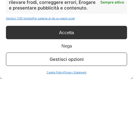
rilevare frodi, correggere errori, Erogare
Sempre attivo
e presentare pubblicità e contenuto.
ISCRIVITI A TUTTO
➔
Gestisci 1129 fornitori
Per saperne di più su questi scopi
Un click per tutti i canali!
Accetta
LIVE OFFERTE
Nega
🔥
💻
Gestisci opzioni
Tutte
Tech
Cookie Policy
Privacy Statement
🛒
👗
Spesa
Moda
🏠
💎
Casa
Extra