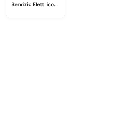
Servizio Elettrico
Nazionale, fatture
da 500€ a 1000€:
come risparmiare?