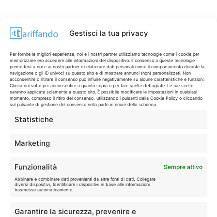
Gestisci la tua privacy
Per fornire le migliori esperienze, noi e i nostri partner utilizziamo tecnologie come i cookie per
memorizzare e/o accedere alle informazioni del dispositivo. Il consenso a queste tecnologie
permetterà a noi e ai nostri partner di elaborare dati personali come il comportamento durante la
navigazione o gli ID univoci su questo sito e di mostrare annunci (non) personalizzati. Non
acconsentire o ritirare il consenso può influire negativamente su alcune caratteristiche e funzioni.
Clicca qui sotto per acconsentire a quanto sopra o per fare scelte dettagliate. Le tue scelte
saranno applicate solamente a questo sito. È possibile modificare le impostazioni in qualsiasi
momento, compreso il ritiro del consenso, utilizzando i pulsanti della Cookie Policy o cliccando
sul pulsante di gestione del consenso nella parte inferiore dello schermo.
Statistiche
CONTI & CARTE
💳
I migliori conti gratuiti.
Marketing
TELEFONIA
📱
Funzionalità
Sempre attivo
Offerte, fibra e 5G.
Abbinare e combinare dati provenienti da altre fonti di dati, Collegare
diversi dispositivi, Identificare i dispositivi in base alle informazioni
trasmesse automaticamente.
GRANDI OFFERTE
🔥
Garantire la sicurezza, prevenire e
Le migliori occasioni oggi.