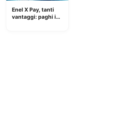
Enel X Pay, tanti
vantaggi: paghi i
bollettini a soli
0,50€!