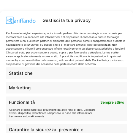
Gestisci la tua privacy
Per fornire le migliori esperienze, noi e i nostri partner utilizziamo tecnologie come i cookie per
memorizzare e/o accedere alle informazioni del dispositivo. Il consenso a queste tecnologie
permetterà a noi e ai nostri partner di elaborare dati personali come il comportamento durante la
navigazione o gli ID univoci su questo sito e di mostrare annunci (non) personalizzati. Non
acconsentire o ritirare il consenso può influire negativamente su alcune caratteristiche e funzioni.
Clicca qui sotto per acconsentire a quanto sopra o per fare scelte dettagliate. Le tue scelte
saranno applicate solamente a questo sito. È possibile modificare le impostazioni in qualsiasi
momento, compreso il ritiro del consenso, utilizzando i pulsanti della Cookie Policy o cliccando
sul pulsante di gestione del consenso nella parte inferiore dello schermo.
Statistiche
CONTI & CARTE
💳
I migliori conti gratuiti.
Marketing
TELEFONIA
📱
Funzionalità
Sempre attivo
Offerte, fibra e 5G.
Abbinare e combinare dati provenienti da altre fonti di dati, Collegare
diversi dispositivi, Identificare i dispositivi in base alle informazioni
trasmesse automaticamente.
GRANDI OFFERTE
🔥
Garantire la sicurezza, prevenire e
Le migliori occasioni oggi.