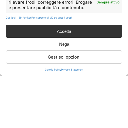
rilevare frodi, correggere errori, Erogare
Sempre attivo
e presentare pubblicità e contenuto.
ISCRIVITI A TUTTO
➔
Gestisci 1129 fornitori
Per saperne di più su questi scopi
Un click per tutti i canali!
Accetta
LIVE OFFERTE
Nega
🔥
💻
Gestisci opzioni
Tutte
Tech
Cookie Policy
Privacy Statement
🛒
👗
Spesa
Moda
🏠
💎
Casa
Extra