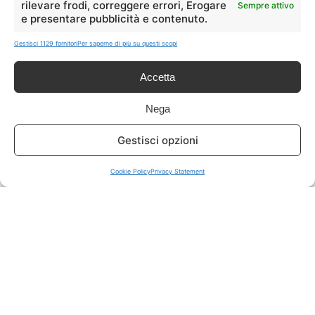
rilevare frodi, correggere errori, Erogare
Sempre attivo
e presentare pubblicità e contenuto.
ISCRIVITI A TUTTO
➔
Gestisci 1129 fornitori
Per saperne di più su questi scopi
Un click per tutti i canali!
Accetta
LIVE OFFERTE
Nega
🔥
💻
Gestisci opzioni
Tutte
Tech
Cookie Policy
Privacy Statement
🛒
👗
Spesa
Moda
🏠
💎
Casa
Extra