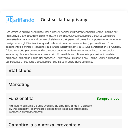
Gestisci la tua privacy
Per fornire le migliori esperienze, noi e i nostri partner utilizziamo tecnologie come i cookie per
memorizzare e/o accedere alle informazioni del dispositivo. Il consenso a queste tecnologie
permetterà a noi e ai nostri partner di elaborare dati personali come il comportamento durante la
navigazione o gli ID univoci su questo sito e di mostrare annunci (non) personalizzati. Non
acconsentire o ritirare il consenso può influire negativamente su alcune caratteristiche e funzioni.
Clicca qui sotto per acconsentire a quanto sopra o per fare scelte dettagliate. Le tue scelte
saranno applicate solamente a questo sito. È possibile modificare le impostazioni in qualsiasi
momento, compreso il ritiro del consenso, utilizzando i pulsanti della Cookie Policy o cliccando
sul pulsante di gestione del consenso nella parte inferiore dello schermo.
Statistiche
CONTI & CARTE
💳
I migliori conti gratuiti.
Marketing
TELEFONIA
📱
Funzionalità
Sempre attivo
Offerte, fibra e 5G.
Abbinare e combinare dati provenienti da altre fonti di dati, Collegare
diversi dispositivi, Identificare i dispositivi in base alle informazioni
trasmesse automaticamente.
GRANDI OFFERTE
🔥
Garantire la sicurezza, prevenire e
Le migliori occasioni oggi.