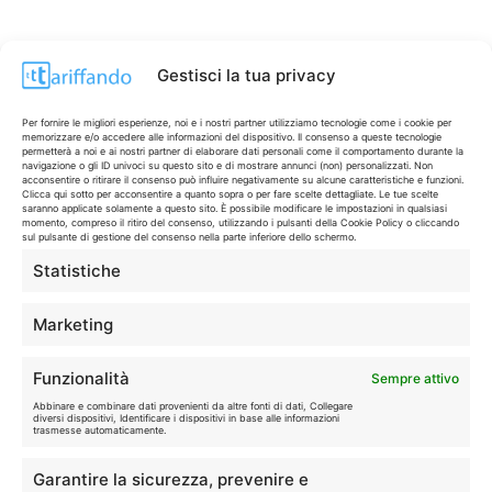
Gestisci la tua privacy
Per fornire le migliori esperienze, noi e i nostri partner utilizziamo tecnologie come i cookie per
memorizzare e/o accedere alle informazioni del dispositivo. Il consenso a queste tecnologie
permetterà a noi e ai nostri partner di elaborare dati personali come il comportamento durante la
navigazione o gli ID univoci su questo sito e di mostrare annunci (non) personalizzati. Non
acconsentire o ritirare il consenso può influire negativamente su alcune caratteristiche e funzioni.
Clicca qui sotto per acconsentire a quanto sopra o per fare scelte dettagliate. Le tue scelte
saranno applicate solamente a questo sito. È possibile modificare le impostazioni in qualsiasi
momento, compreso il ritiro del consenso, utilizzando i pulsanti della Cookie Policy o cliccando
sul pulsante di gestione del consenso nella parte inferiore dello schermo.
Statistiche
CONTI & CARTE
💳
I migliori conti gratuiti.
Marketing
TELEFONIA
📱
Funzionalità
Sempre attivo
Offerte, fibra e 5G.
Abbinare e combinare dati provenienti da altre fonti di dati, Collegare
diversi dispositivi, Identificare i dispositivi in base alle informazioni
trasmesse automaticamente.
GRANDI OFFERTE
🔥
Garantire la sicurezza, prevenire e
Le migliori occasioni oggi.