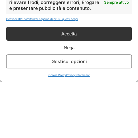
rilevare frodi, correggere errori, Erogare
Sempre attivo
e presentare pubblicità e contenuto.
ISCRIVITI A TUTTO
➔
Gestisci 1129 fornitori
Per saperne di più su questi scopi
Un click per tutti i canali!
Accetta
LIVE OFFERTE
Nega
🔥
💻
Gestisci opzioni
Tutte
Tech
Cookie Policy
Privacy Statement
🛒
👗
Spesa
Moda
🏠
💎
Casa
Extra